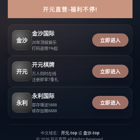
开元直营-福利不停!
金沙国际
金沙
立即进入
20年顶级娱乐
打码返佣1%起
开元棋牌
开元
立即进入
万人同时在线
注册即享7重礼
永利国际
永利
立即进入
首存壕送5888
续存加赠8888
中文域名：
开元.top
或
金沙.top
© 2026 开元直营 All Rights Reserved.